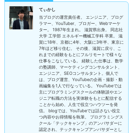
てぃかし
当ブログの運営責任者。 エンジニア、プログ
ラマー、YouTuber、ブロガー、Webマーケ
ター。 1987年生まれ。 滋賀県出身。 同志社
大学 工学部 エネルギー機械工学科 卒業。 滋
賀に18年、京都に4年、大阪に3年半、東京に
7年ほど移り住む。 その後、滋賀に戻り、こ
れまでの経験をもとにフルリモートで様々な
仕事をこなしている。 経験した仕事は、数学
の塾講師、マーケティングコンサルタント、
エンジニア、SEOコンサルタント。個人で
は、ブログ運営、YouTubeの企画・撮影・動
画編集を1人で行なっている。 YouTubeでは
主にプログラミングスクールの体験談やエン
ジニア転職の方法を実体験をもとに配信する
ことから始め、人生で役立つハウツーを発
信。 blogでは、YouTubeでは話さない役立
つ内容やお得情報を執筆。 プログラミングス
クール「テックキャンプ」のアンバサダーに
認定され、テックキャンプアンバサダーとし