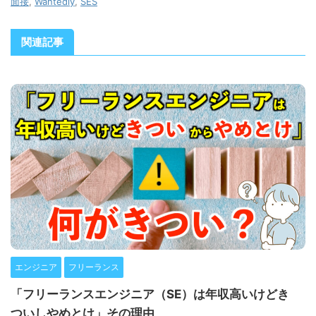
面接
,
Wantedly
,
SES
関連記事
エンジニア
フリーランス
「フリーランスエンジニア（SE）は年収高いけどき
ついしやめとけ」その理由