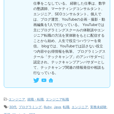
仕事をこなしている。 経験した仕事は、数学
の塾講師、マーケティングコンサルタント、
エンジニア、SEOコンサルタント。個人で
は、ブログ運営、YouTubeの企画・撮影・動
画編集を1人で行なっている。 YouTubeでは
主にプログラミングスクールの体験談やエン
ジニア転職の方法を実体験をもとに配信する
ことから始め、人生で役立つハウツーを発
信。 blogでは、YouTubeでは話さない役立
つ内容やお得情報を執筆。 プログラミングス
クール「テックキャンプ」のアンバサダーに
認定され、テックキャンプアンバサダーとし
て、テックキャンプ関連の情報発信や相談も
行なっている。
-
エンジニア
,
就職・転職
,
エンジニア転職
-
30代
,
プログラミング
,
Ruby
,
Java
,
転職
,
エンジニア
,
実務未経験
,