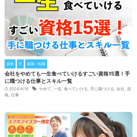
資格
IT
就職・転職
会社をやめても一生食べていけるすごい資格15選！手
に職つける仕事とスキル一覧
2024/4/16
やめて
,
一生
,
食べていける
,
手に職つける
,
会社
,
資
格
,
仕事