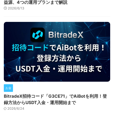
益源、4つの運用プランまで解説
2026/6/13
お金
BitradeX招待コード「G3CE71」でAiBotを利用！登
録方法からUSDT入金・運用開始まで
2026/6/24