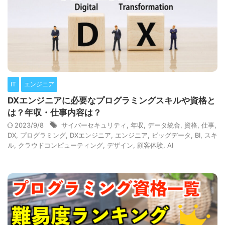
IT
エンジニア
DXエンジニアに必要なプログラミングスキルや資格と
は？年収・仕事内容は？
2023/9/8
サイバーセキュリティ
,
年収
,
データ統合
,
資格
,
仕事
,
DX
,
プログラミング
,
DXエンジニア
,
エンジニア
,
ビッグデータ
,
BI
,
スキ
ル
,
クラウドコンピューティング
,
デザイン
,
顧客体験
,
AI