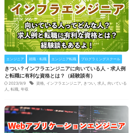
エンジニア
就職・転職
エンジニア転職
プログラミングスクール
きつい？インフラエンジニアに向いている人・求人例
と転職に有利な資格とは？（経験談有）
2023/9/9
資格
,
インフラエンジニア
,
きつい
,
求人
,
向いている
人
,
転職
,
年収