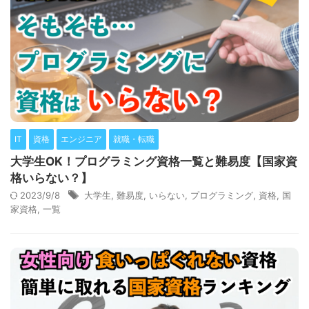
IT
資格
エンジニア
就職・転職
大学生OK！プログラミング資格一覧と難易度【国家資
格いらない？】
2023/9/8
大学生
,
難易度
,
いらない
,
プログラミング
,
資格
,
国
家資格
,
一覧