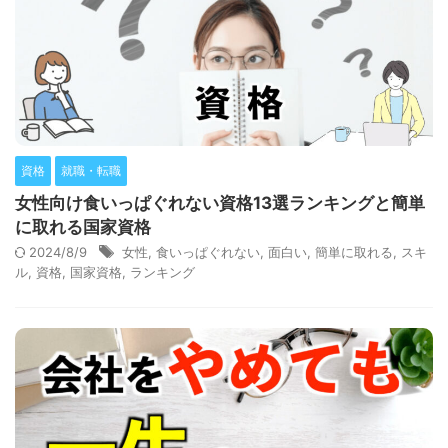
資格
就職・転職
女性向け食いっぱぐれない資格13選ランキングと簡単
に取れる国家資格
2024/8/9
女性
,
食いっぱぐれない
,
面白い
,
簡単に取れる
,
スキ
ル
,
資格
,
国家資格
,
ランキング