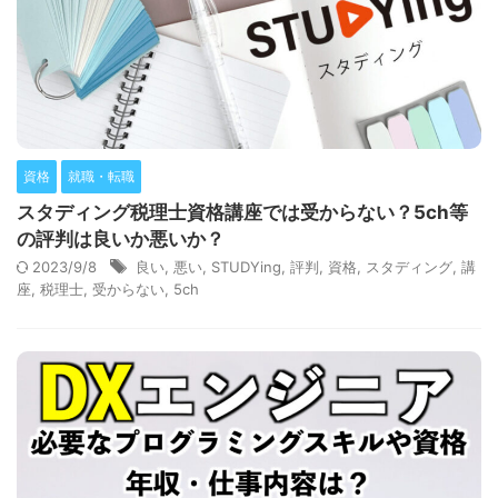
資格
就職・転職
スタディング税理士資格講座では受からない？5ch等
の評判は良いか悪いか？
2023/9/8
良い
,
悪い
,
STUDYing
,
評判
,
資格
,
スタディング
,
講
座
,
税理士
,
受からない
,
5ch