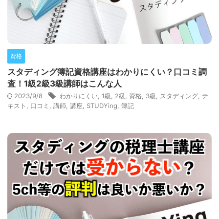
資格
スタディング簿記資格講座はわかりにくい？口コミ調
査！1級2級3級講師はこんな人
2023/9/8
わかりにくい
,
1級
,
2級
,
資格
,
3級
,
スタディング
,
テ
キスト
,
口コミ
,
講師
,
講座
,
STUDYing
,
簿記