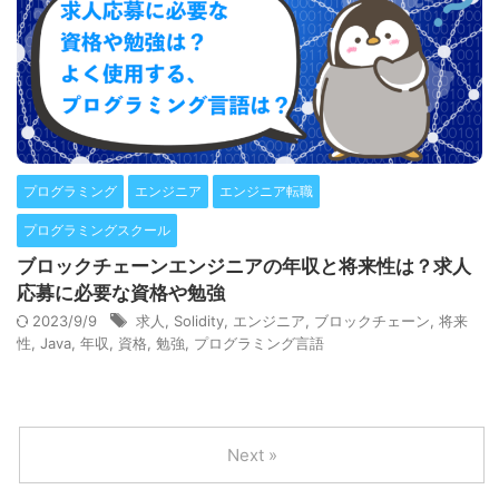
プログラミング
エンジニア
エンジニア転職
プログラミングスクール
ブロックチェーンエンジニアの年収と将来性は？求人
応募に必要な資格や勉強
2023/9/9
求人
,
Solidity
,
エンジニア
,
ブロックチェーン
,
将来
性
,
Java
,
年収
,
資格
,
勉強
,
プログラミング言語
Next »