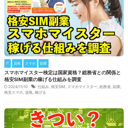
IT
資格
スマホ
副業
スマホマイスター検定は国家資格？総務省との関係と
格安SIM副業の稼げる仕組みを調査
2024/11/10
仕組み
,
格安SIM
,
スマホマイスター
,
総務省
,
副業
,
格安スマホ
,
資格
,
稼げる