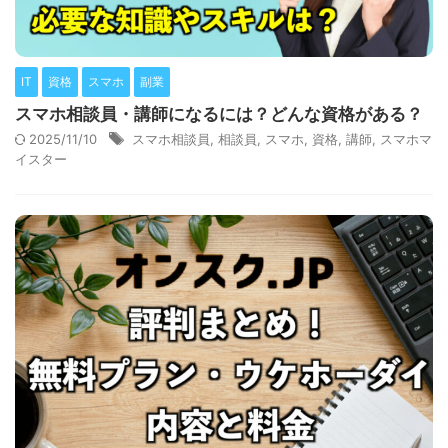
IT
資格
スマホ
副業
スマホ相談員・講師になるには？どんな資格がある？
2025/11/10
スマホ相談員
,
相談員
,
スマホ
,
資格
,
講師
,
スマホマ
イスター