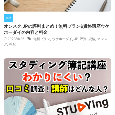
資格
オンスク.JPの評判まとめ！無料プラン&資格講座ウケ
ホーダイの内容と料金
2023/9/25
無料プラン
,
ウケホーダイ
,
JP
,
評判
,
資格
,
オンス
ク
,
料金